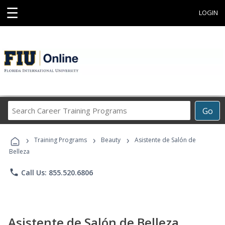
☰
LOGIN
Search
Go
Career
Training
›
›
›
Programs
Training Programs
Beauty
Asistente de Salón de
Belleza
phone
Call Us: 855.520.6806
Asistente de Salón de Belleza