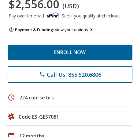
$2,556.00
(USD)
Affirm
Pay over time with
. See if you qualify at checkout.
Payment & Funding:
view your options
ENROLL NOW
Call Us: 855.520.6806
phone
schedule
224 course hrs
Code ES-GES7081
calendar_today
12 months