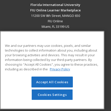
Florida International University
FIU Online Learner Marketplace
11200 SW 8th Street, MANGO 650
FIU Online
Miami, FL 33199 US
MAIN CONTENT
Career Training
We and our partners may use cookies, pixels, and similar
technologies to collect information about you, including about
ADDITIONAL RESOURCES
your browsing activities and devices. This may result in your
information being collected by our third-party partners. By
Military
Student Blog
choosing to "Accept All Cookies", you agree to these practices,
Financial Assistance
including as described in the
Privacy Policy
Help
Accept All Cookies
© 2026 ed2go, a division of Cengage Learning. All rights
reserved. The material on this site cannot be reproduced or
redistributed unless you have obtained prior written
Cookies Settings
permission from Cengage Learning.
Privacy Policy