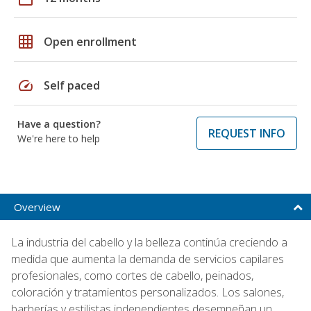
grid_on
Open enrollment
speed
Self paced
Have a question?
REQUEST INFO
We're here to help
Overview
La industria del cabello y la belleza continúa creciendo a
medida que aumenta la demanda de servicios capilares
profesionales, como cortes de cabello, peinados,
coloración y tratamientos personalizados. Los salones,
barberías y estilistas independientes desempeñan un