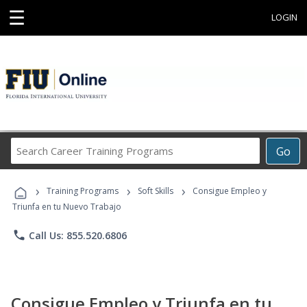
☰
LOGIN
Search
Go
Career
Training
›
›
›
Programs
Training Programs
Soft Skills
Consigue Empleo y
Triunfa en tu Nuevo Trabajo
phone
Call Us: 855.520.6806
Consigue Empleo y Triunfa en tu