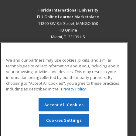
Florida International University
FIU Online Learner Marketplace
11200 SW 8th Street, MANGO 650
FIU Online
Miami, FL 33199 US
MAIN CONTENT
Career Training
We and our partners may use cookies, pixels, and similar
technologies to collect information about you, including about
ADDITIONAL RESOURCES
your browsing activities and devices. This may result in your
information being collected by our third-party partners. By
Military
Student Blog
choosing to "Accept All Cookies", you agree to these practices,
Financial Assistance
including as described in the
Privacy Policy
Help
Accept All Cookies
© 2026 ed2go, a division of Cengage Learning. All rights
reserved. The material on this site cannot be reproduced or
redistributed unless you have obtained prior written
Cookies Settings
permission from Cengage Learning.
Privacy Policy