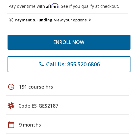
Affirm
Pay over time with
. See if you qualify at checkout.
Payment & Funding:
view your options
ENROLL NOW
Call Us: 855.520.6806
phone
schedule
191 course hrs
Code ES-GES2187
calendar_today
9 months