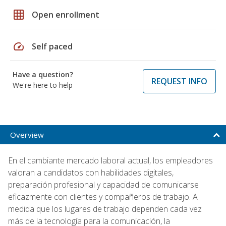
grid_on
Open enrollment
speed
Self paced
Have a question?
REQUEST INFO
We're here to help
Overview
En el cambiante mercado laboral actual, los empleadores
valoran a candidatos con habilidades digitales,
preparación profesional y capacidad de comunicarse
eficazmente con clientes y compañeros de trabajo. A
medida que los lugares de trabajo dependen cada vez
más de la tecnología para la comunicación, la