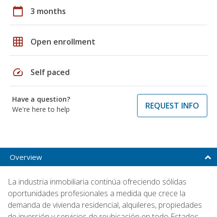
calendar_today
3 months
grid_on
Open enrollment
speed
Self paced
Have a question?
REQUEST INFO
We're here to help
Overview
La industria inmobiliaria continúa ofreciendo sólidas
oportunidades profesionales a medida que crece la
demanda de vivienda residencial, alquileres, propiedades
de inversión y servicios de reubicación en todo Estados