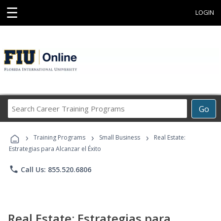
☰
LOGIN
Search
Go
Career
Training
›
›
›
Programs
Training Programs
Small Business
Real Estate:
Estrategias para Alcanzar el Éxito
phone
Call Us: 855.520.6806
Real Estate: Estrategias para