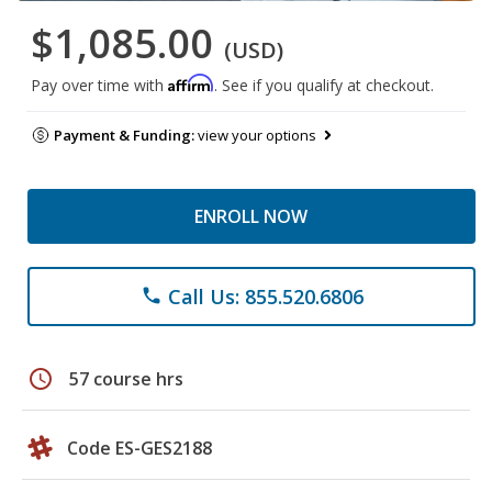
$1,085.00
(USD)
Affirm
Pay over time with
. See if you qualify at checkout.
Payment & Funding:
view your options
ENROLL NOW
Call Us: 855.520.6806
phone
schedule
57 course hrs
Code ES-GES2188