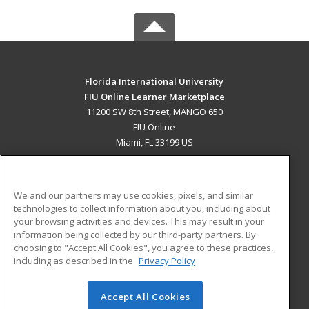
Florida International University
FIU Online Learner Marketplace
11200 SW 8th Street, MANGO 650
FIU Online
Miami, FL 33199 US
MAIN CONTENT
Career Training
We and our partners may use cookies, pixels, and similar
technologies to collect information about you, including about
ADDITIONAL RESOURCES
your browsing activities and devices. This may result in your
information being collected by our third-party partners. By
Military
Student Blog
choosing to "Accept All Cookies", you agree to these practices,
Financial Assistance
including as described in the
Privacy Policy
Help
Accept All Cookies
© 2026 ed2go, a division of Cengage Learning. All rights