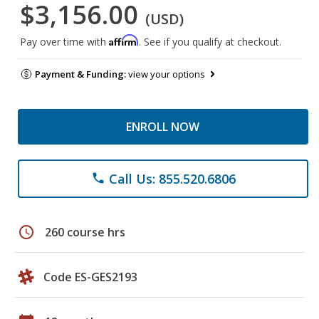
$3,156.00
(USD)
Affirm
Pay over time with
. See if you qualify at checkout.
Payment & Funding:
view your options
ENROLL NOW
Call Us: 855.520.6806
phone
schedule
260 course hrs
Code ES-GES2193