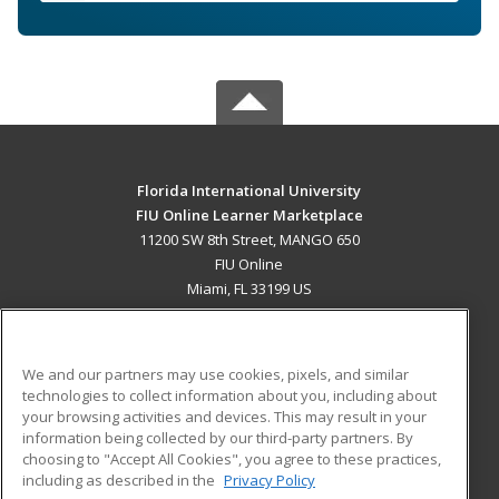
Florida International University
FIU Online Learner Marketplace
11200 SW 8th Street, MANGO 650
FIU Online
Miami, FL 33199 US
MAIN CONTENT
Career Training
We and our partners may use cookies, pixels, and similar
technologies to collect information about you, including about
ADDITIONAL RESOURCES
your browsing activities and devices. This may result in your
information being collected by our third-party partners. By
Military
Student Blog
choosing to "Accept All Cookies", you agree to these practices,
Financial Assistance
including as described in the
Privacy Policy
Help