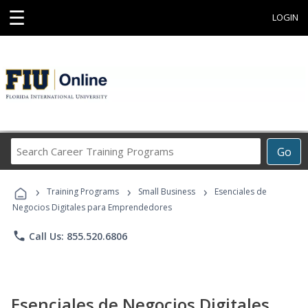
☰
LOGIN
Search
Go
Career
Training
›
›
›
Programs
Training Programs
Small Business
Esenciales de
Negocios Digitales para Emprendedores
phone
Call Us: 855.520.6806
Esenciales de Negocios Digitales