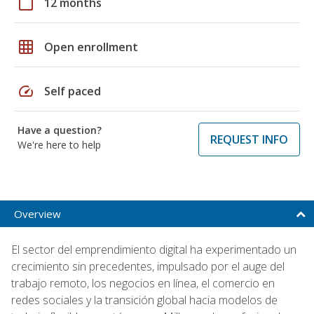
calendar_today
12 months
grid_on
Open enrollment
speed
Self paced
Have a question?
REQUEST INFO
We're here to help
Overview
El sector del emprendimiento digital ha experimentado un
crecimiento sin precedentes, impulsado por el auge del
trabajo remoto, los negocios en línea, el comercio en
redes sociales y la transición global hacia modelos de