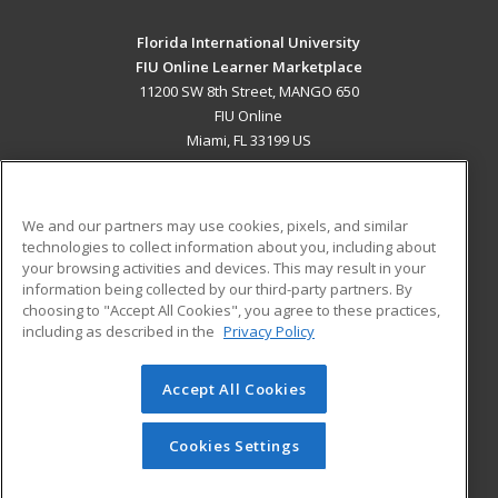
Florida International University
FIU Online Learner Marketplace
11200 SW 8th Street, MANGO 650
FIU Online
Miami, FL 33199 US
MAIN CONTENT
Career Training
We and our partners may use cookies, pixels, and similar
technologies to collect information about you, including about
ADDITIONAL RESOURCES
your browsing activities and devices. This may result in your
information being collected by our third-party partners. By
Military
Student Blog
choosing to "Accept All Cookies", you agree to these practices,
Financial Assistance
including as described in the
Privacy Policy
Help
Accept All Cookies
© 2026 ed2go, a division of Cengage Learning. All rights
reserved. The material on this site cannot be reproduced or
redistributed unless you have obtained prior written
Cookies Settings
permission from Cengage Learning.
Privacy Policy