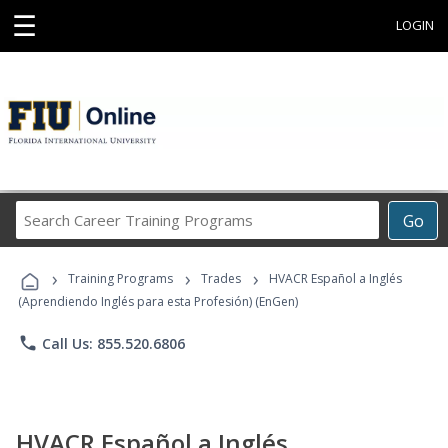
☰
LOGIN
Search
Go
Career
Training
›
›
›
Programs
Training Programs
Trades
HVACR Español a Inglés
(Aprendiendo Inglés para esta Profesión) (EnGen)
phone
Call Us: 855.520.6806
HVACR Español a Inglés