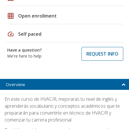
grid_on
Open enrollment
speed
Self paced
Have a question?
REQUEST INFO
We're here to help
Overview
En este curso de HVAC/R, mejorarás tu nivel de inglés y
aprenderás vocabulario y conceptos académicos que te
prepararán para convertirte en técnico de HVAC/R y
comenzar tu carrera profesional.