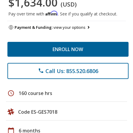
$1,634.00
(USD)
Affirm
Pay over time with
. See if you qualify at checkout.
Payment & Funding:
view your options
ENROLL NOW
Call Us: 855.520.6806
phone
schedule
160 course hrs
Code ES-GES7018
calendar_today
6 months