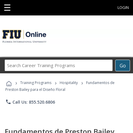
☰
LOGIN
Search
Go
Career
Training
›
›
›
Programs
Training Programs
Hospitality
Fundamentos de
Preston Bailey para el Diseño Floral
phone
Call Us: 855.520.6806
Fundamentos de Preston Bailey