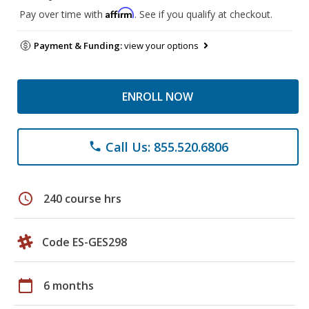
Affirm
Pay over time with
. See if you qualify at checkout.
Payment & Funding:
view your options
ENROLL NOW
Call Us: 855.520.6806
phone
schedule
240 course hrs
Code ES-GES298
calendar_today
6 months