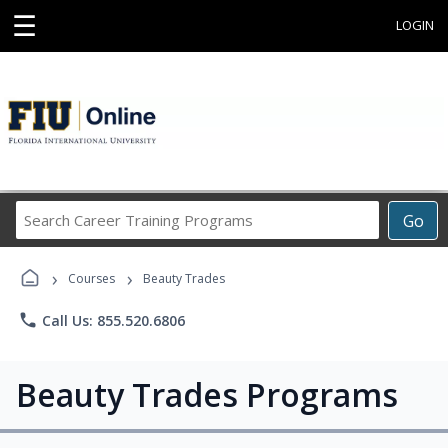
☰
LOGIN
Search
Go
Career
Training
›
›
Programs
Courses
Beauty Trades
phone
Call Us: 855.520.6806
Beauty Trades Programs