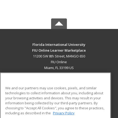
Florida International University
FIU Online Learner Marketplace
11200 SW 8th Street, MANGO 650
FIU Online
Miami, FL 33199 US
MAIN CONTENT
Career Training
We and our partners may use cookies, pixels, and similar
technologies to collect information about you, including about
ADDITIONAL RESOURCES
your browsing activities and devices. This may result in your
information being collected by our third-party partners. By
Military
Student Blog
choosing to "Accept All Cookies", you agree to these practices,
Financial Assistance
including as described in the
Privacy Policy
Help